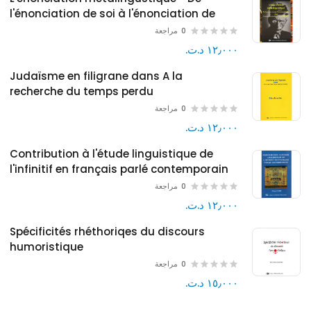
l'énonciation de soi à l'énonciation de
l'autre dans le monde et le pantalon de
0
مراجعة
Samuel BECKETT
١٢٫٠٠٠ د.ت.‏
Judaïsme en filigrane dans A la
recherche du temps perdu
0
مراجعة
١٢٫٠٠٠ د.ت.‏
Contribution à l'étude linguistique de
l'infinitif en français parlé contemporain
0
مراجعة
١٢٫٠٠٠ د.ت.‏
Spécificités rhéthoriqes du discours
humoristique
0
مراجعة
١٥٫٠٠٠ د.ت.‏