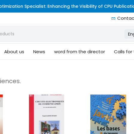
ion Specialist: Enhancing the Visibility of CPU Publications O
Contac
En
About us
News
word from the director
Calls for
iences.