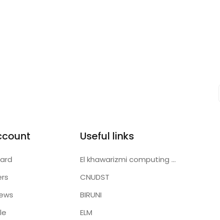
counts.
ccount
Useful links
ard
El khawarizmi computing center
ers
CNUDST
iews
BIRUNI
le
ELM