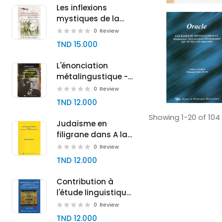
Les inflexions
mystiques de la
poésie agnostique
0
Review
de Jean Tardieu
TND 15.000
L'énonciation
métalingustique -
De l'énonciation de
0
Review
soi à l'énonciation
TND 12.000
de l'autre dans le
Showing 1-20 of 104 
monde et le
Judaïsme en
pantalon de
filigrane dans A la
Samuel BECKETT
recherche du temps
0
Review
perdu
TND 12.000
Contribution à
l'étude linguistique
de l'infinitif en
0
Review
français parlé
TND 12.000