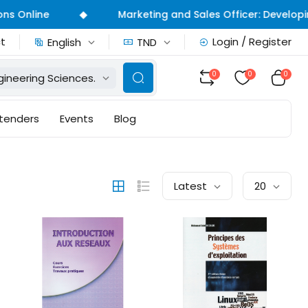
◆
nline
Marketing and Sales Officer: Developing St
t
Login / Register
English
TND
0
0
0
gineering Sciences.
 tenders
Events
Blog
Latest
20