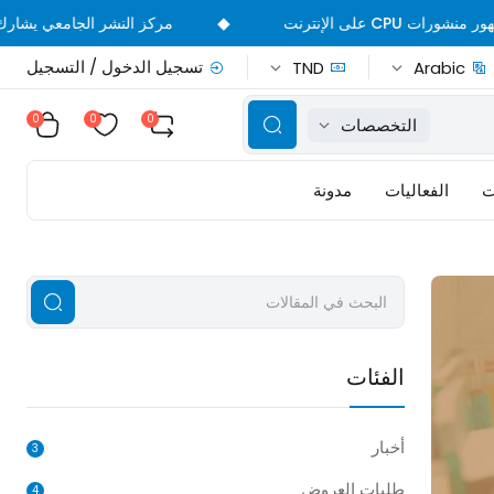
◆
مركز النشر الجامعي يشارك في الدورة 39 من 
تسجيل الدخول / التسجيل
TND
Arabic
0
0
0
التخصصات
ت
الفعاليات
مدونة
الفئات
أخبار
3
طلبات العروض
4