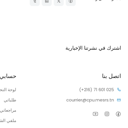
اشترك في نشرتنا الإخبارية
اشترك في نشرتنا الإخبارية وتلقى إشعارات بالخصومات.
اتصل بنا
حسابي
1 601 025
(+216) 7
لوحة التح
pu.mesrs.tn
courrier@c
طلباتي
مراجعاتي
ملفي ال