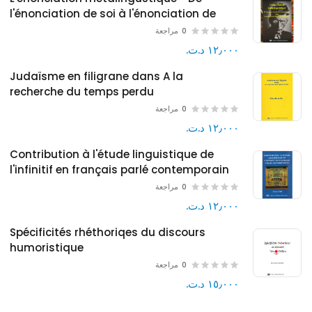
l'énonciation de soi à l'énonciation de
l'autre dans le monde et le pantalon de
0
مراجعة
Samuel BECKETT
١٢٫٠٠٠ د.ت.‏
Judaïsme en filigrane dans A la
recherche du temps perdu
0
مراجعة
١٢٫٠٠٠ د.ت.‏
Contribution à l'étude linguistique de
l'infinitif en français parlé contemporain
0
مراجعة
١٢٫٠٠٠ د.ت.‏
Spécificités rhéthoriqes du discours
humoristique
0
مراجعة
١٥٫٠٠٠ د.ت.‏