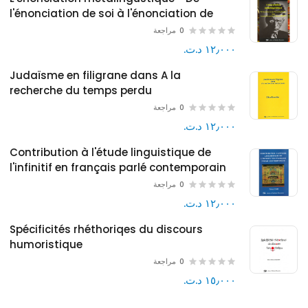
l'énonciation de soi à l'énonciation de
l'autre dans le monde et le pantalon de
0
مراجعة
Samuel BECKETT
١٢٫٠٠٠ د.ت.‏
Judaïsme en filigrane dans A la
recherche du temps perdu
0
مراجعة
١٢٫٠٠٠ د.ت.‏
Contribution à l'étude linguistique de
l'infinitif en français parlé contemporain
0
مراجعة
١٢٫٠٠٠ د.ت.‏
Spécificités rhéthoriqes du discours
humoristique
0
مراجعة
١٥٫٠٠٠ د.ت.‏