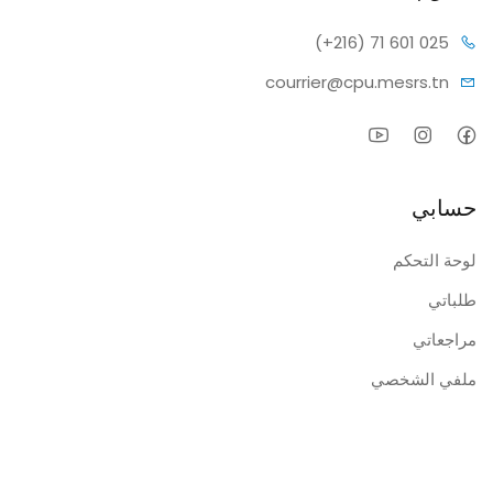
(+216) 7
1 601 025
courrier@c
pu.mesrs.tn
حسابي
لوحة التحكم
طلباتي
مراجعاتي
ملفي الشخصي