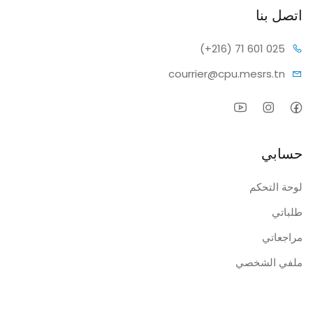
اتصل بنا
(+216) 7
1 601 025
courrier@c
pu.mesrs.tn
حسابي
لوحة التحكم
طلباتي
مراجعاتي
ملفي الشخصي